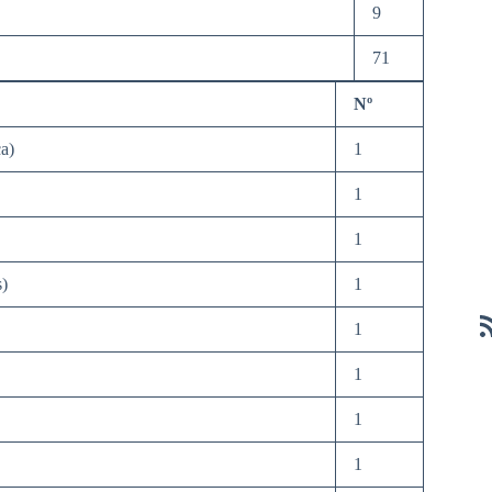
9
71
Nº
a)
1
1
1
s)
1
1
1
1
1