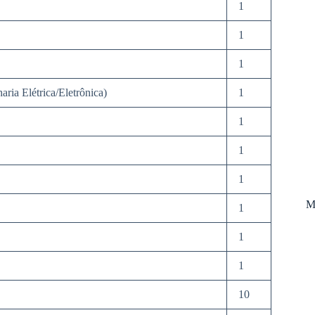
1
1
1
ia Elétrica/Eletrônica)
1
1
1
1
M
1
1
1
10