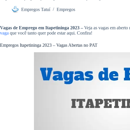
e
r
m
o
Empregos Tatuí
Empregos
d
e
k
I
Vagas de Emprego em Itapetininga 2023 –
Veja as vagas em aberto n
n
vaga
que você tanto quer pode estar aqui. Confira!
Empregos Itapetininga 2023 – Vagas Abertas no PAT