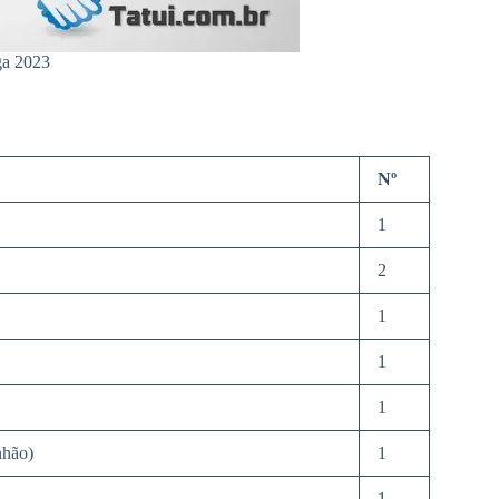
ga 2023
Nº
1
2
1
1
1
nhão)
1
1