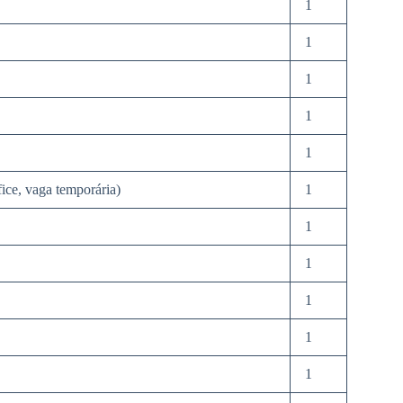
1
1
1
1
1
ice, vaga temporária)
1
1
1
1
1
1