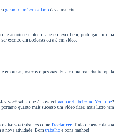
ara
garantir um bom salário
desta maneira.
o que acontece e ainda sabe escrever bem, pode ganhar uma
er escrito, em podcasts ou até em vídeo.
de empresas, marcas e pessoas. Esta é uma maneira tranquila
as você sabia que é possível
ganhar dinheiro no YouTube
?
 portanto quanto mais sucesso um vídeo fizer, mais lucro terá
es e diversos trabalhos como
freelancer
.
Tudo depende da sua
om a nova atividade. Bom
trabalho
e bons ganhos!