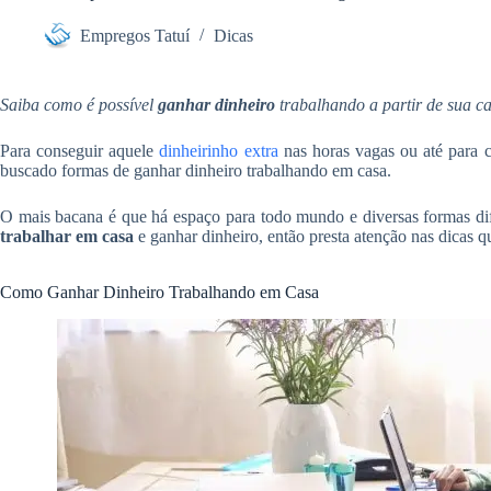
e
r
m
o
Empregos Tatuí
Dicas
d
e
k
I
Saiba como é possível
ganhar dinheiro
trabalhando a partir de sua 
n
Para conseguir aquele
dinheirinho extra
nas horas vagas ou até para 
buscado formas de ganhar dinheiro trabalhando em casa.
O mais bacana é que há espaço para todo mundo e diversas formas dif
trabalhar em casa
e ganhar dinheiro, então presta atenção nas dicas 
Como Ganhar Dinheiro Trabalhando em Casa