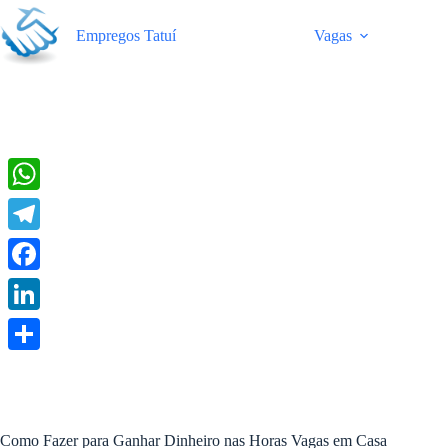
Pular
para
Empregos Tatuí
Vagas
o
conteúdo
W
h
T
a
e
F
t
l
a
L
s
e
c
i
A
S
g
e
n
p
h
r
b
k
p
a
a
Como Fazer para Ganhar Dinheiro nas Horas Vagas em Casa
o