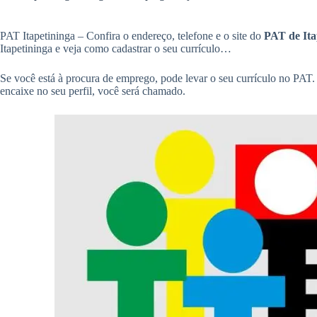
e
r
m
o
d
e
PAT Itapetininga – Confira o endereço, telefone e o site do
PAT de Ita
k
Itapetininga e veja como cadastrar o seu currículo…
I
n
Se você está à procura de emprego, pode levar o seu currículo no PAT
encaixe no seu perfil, você será chamado.