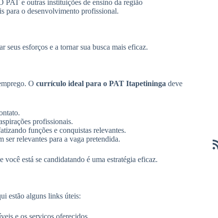
 PAT e outras instituições de ensino da região
is para o desenvolvimento profissional.
r seus esforços e a tornar sua busca mais eficaz.
r emprego. O
currículo ideal para o PAT Itapetininga
deve
ontato.
spirações profissionais.
nfatizando funções e conquistas relevantes.
 ser relevantes para a vaga pretendida.
 você está se candidatando é uma estratégia eficaz.
 estão alguns links úteis:
veis e os serviços oferecidos.