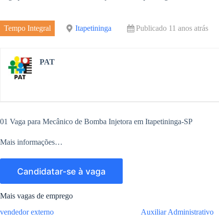
e
r
m
o
d
e
Tempo Integral
Itapetininga
Publicado 11 anos atrás
k
I
n
PAT
01 Vaga para Mecânico de Bomba Injetora em Itapetininga-SP
Mais informações…
Mais vagas de emprego
vendedor externo
Auxiliar Administrativo