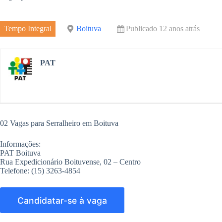
e
r
m
o
d
e
Tempo Integral
Boituva
Publicado 12 anos atrás
k
I
n
PAT
02 Vagas para Serralheiro em Boituva
Informações:
PAT Boituva
Rua Expedicionário Boituvense, 02 – Centro
Telefone: (15) 3263-4854