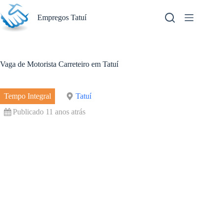
Pular
para
Empregos Tatuí
o
conteúdo
Vaga de Motorista Carreteiro em Tatuí
Tempo Integral
Tatuí
Publicado 11 anos atrás