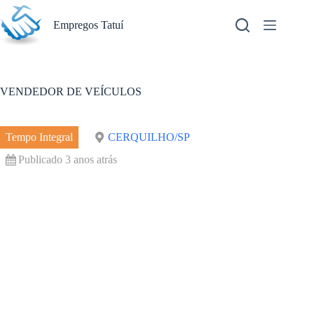
Pular
para
Empregos Tatuí
o
conteúdo
VENDEDOR DE VEÍCULOS
Tempo Integral
CERQUILHO/SP
Publicado 3 anos atrás