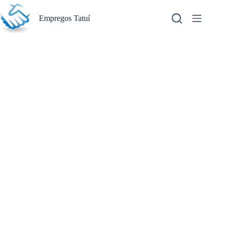
Pular
para
Empregos Tatuí
o
conteúdo