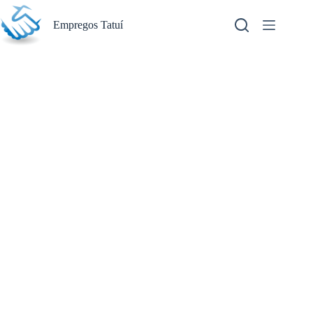
Pular
para
Empregos Tatuí
o
conteúdo