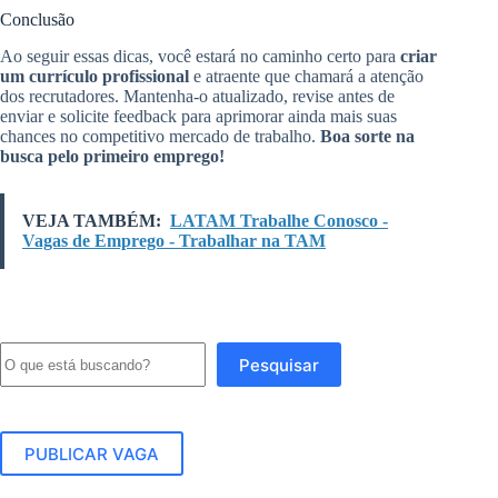
Conclusão
Ao seguir essas dicas, você estará no caminho certo para
criar
um currículo profissional
e atraente que chamará a atenção
dos recrutadores. Mantenha-o atualizado, revise antes de
enviar e solicite feedback para aprimorar ainda mais suas
chances no competitivo mercado de trabalho.
Boa sorte na
busca pelo primeiro emprego!
VEJA TAMBÉM:
LATAM Trabalhe Conosco -
Vagas de Emprego - Trabalhar na TAM
Pesquisar
Pesquisar
PUBLICAR VAGA