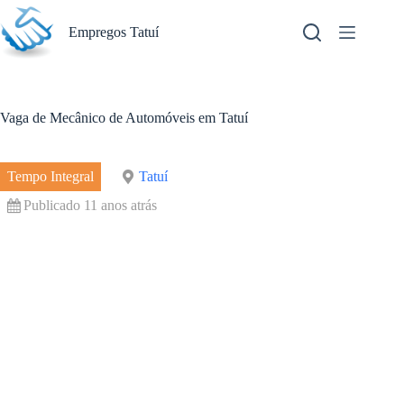
Pular
para
Empregos Tatuí
o
conteúdo
Vaga de Mecânico de Automóveis em Tatuí
Tempo Integral
Tatuí
Publicado 11 anos atrás