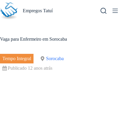
Pular
para
Empregos Tatuí
o
conteúdo
Vaga para Enfermeiro em Sorocaba
Tempo Integral
Sorocaba
Publicado 12 anos atrás