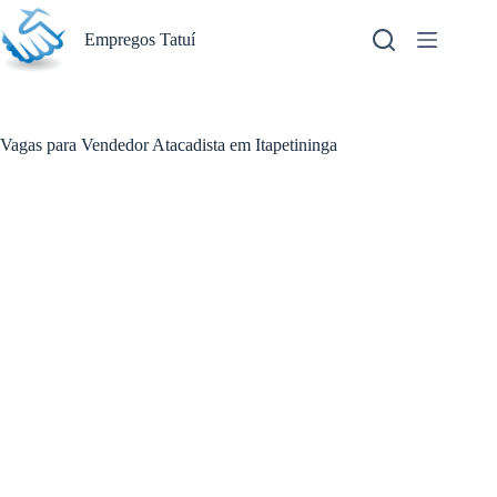
Pular
para
Empregos Tatuí
o
conteúdo
Vagas para Vendedor Atacadista em Itapetininga