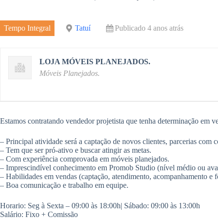
e
r
m
o
d
e
Tempo Integral
Tatuí
Publicado 4 anos atrás
k
I
n
LOJA MÓVEIS PLANEJADOS.
Móveis Planejados.
Estamos contratando vendedor projetista que tenha determinação em ve
– Principal atividade será a captação de novos clientes, parcerias com co
– Tem que ser pró-ativo e buscar atingir as metas.
– Com experiência comprovada em móveis planejados.
– Imprescindível conhecimento em Promob Studio (nível médio ou ava
– Habilidades em vendas (captação, atendimento, acompanhamento e f
– Boa comunicação e trabalho em equipe.
Horario: Seg à Sexta – 09:00 às 18:00h| Sábado: 09:00 às 13:00h
Salário: Fixo + Comissão