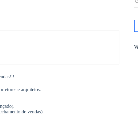
V
ndas!!!
rretores e arquitetos.
nçado).
echamento de vendas).