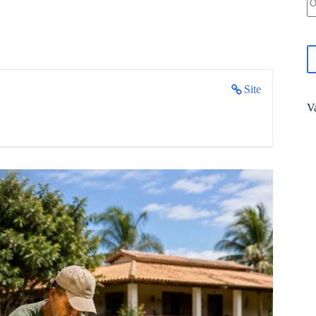
Site
V