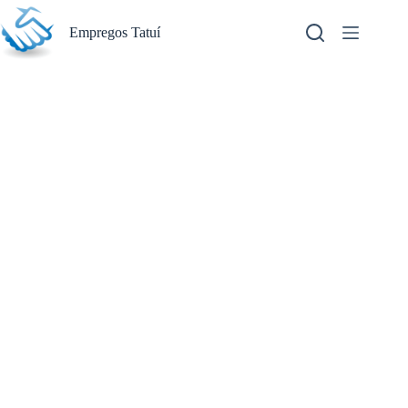
Pular
para
Empregos Tatuí
o
conteúdo