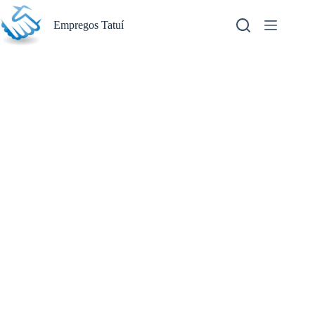
Pular
para
Empregos Tatuí
o
conteúdo