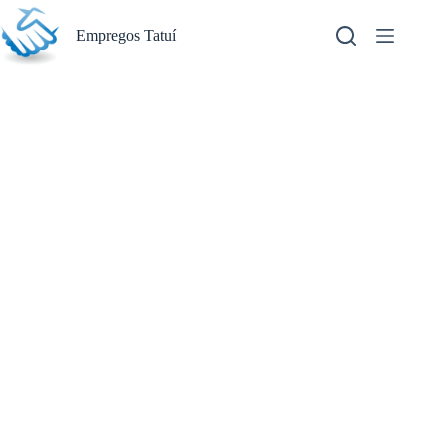
Pular
para
Empregos Tatuí
o
conteúdo