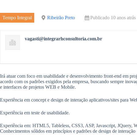
e
r
m
o
d
e
Tempo Integral
Ribeirão Preto
Publicado 10 anos atrás
k
I
n
vagasti@integrarhconsultoria.com.br
Irá atuar com foco em usabilidade e desenvolvimento front-end em pro
acordo com os padrões exigidos pela empresa, buscando sempre inovaç
e interfaces de projetos WEB e Mobile.
Experiência em concept e design de interação aplicativos/sites para We
Experiência em teste de usabilidade.
Experiência em: HTML5, Tableless, CSS3, ASP, Javascript, JQuery, W
Conhecimentos sólidos em princípios e padrões de design de interação e