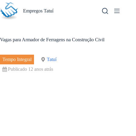
Pular
para
Empregos Tatuí
o
conteúdo
Vagas para Armador de Ferragens na Construção Civil
Tempo Integral
Tatuí
Publicado 12 anos atrás