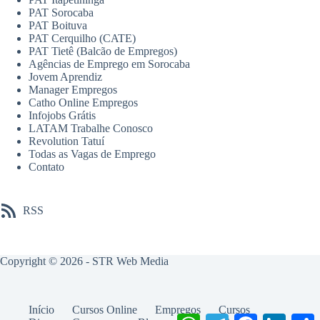
PAT Sorocaba
PAT Boituva
PAT Cerquilho (CATE)
PAT Tietê (Balcão de Empregos)
Agências de Emprego em Sorocaba
Jovem Aprendiz
Manager Empregos
Catho Online Empregos
Infojobs Grátis
LATAM Trabalhe Conosco
Revolution Tatuí
Todas as Vagas de Emprego
Contato
RSS
Copyright © 2026 -
STR Web Media
Início
Cursos Online
Empregos
Cursos
W
T
F
L