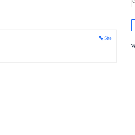
Site
V