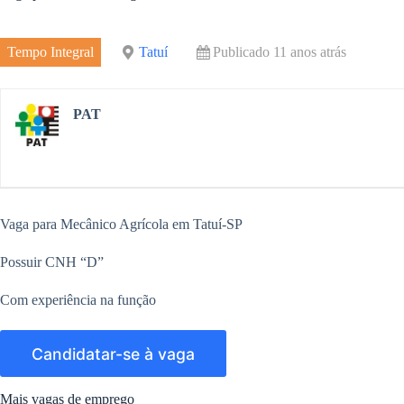
e
r
m
o
d
e
Tempo Integral
Tatuí
Publicado 11 anos atrás
k
I
n
PAT
Vaga para Mecânico Agrícola em Tatuí-SP
Possuir CNH “D”
Com experiência na função
Mais vagas de emprego