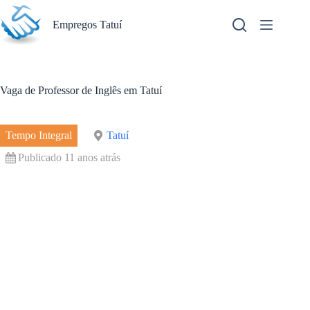
Pular
para
Empregos Tatuí
o
conteúdo
Vaga de Professor de Inglês em Tatuí
Tempo Integral
Tatuí
Publicado 11 anos atrás