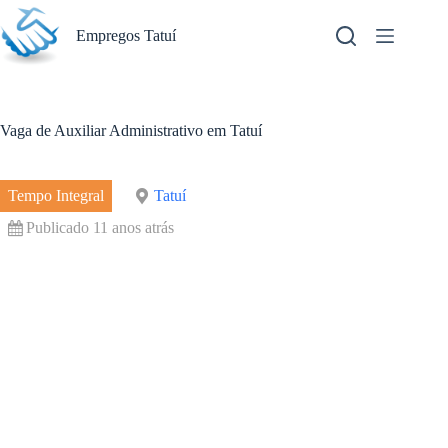
Pular
para
Empregos Tatuí
o
conteúdo
Vaga de Auxiliar Administrativo em Tatuí
Tempo Integral
Tatuí
Publicado 11 anos atrás