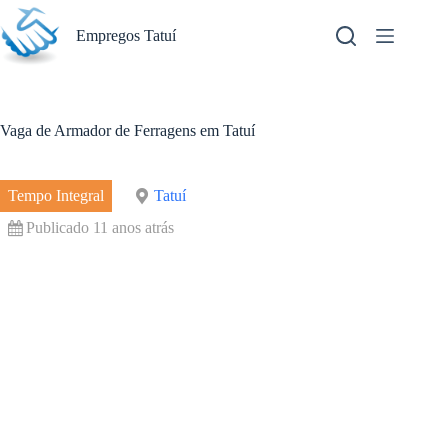
Pular
para
Empregos Tatuí
o
conteúdo
Vaga de Armador de Ferragens em Tatuí
Tempo Integral
Tatuí
Publicado 11 anos atrás