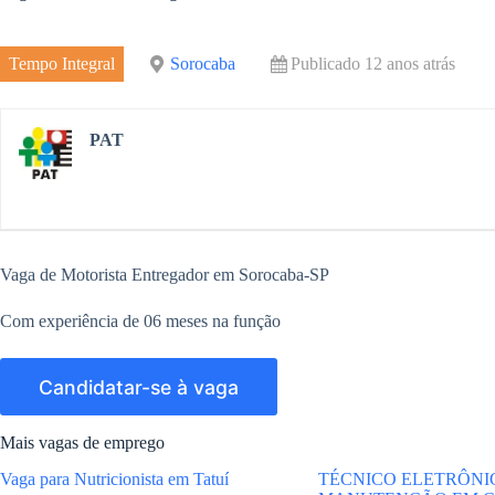
e
r
m
o
d
e
Tempo Integral
Sorocaba
Publicado 12 anos atrás
k
I
n
PAT
Vaga de Motorista Entregador em Sorocaba-SP
Com experiência de 06 meses na função
Mais vagas de emprego
Vaga para Nutricionista em Tatuí
TÉCNICO ELETRÔNI