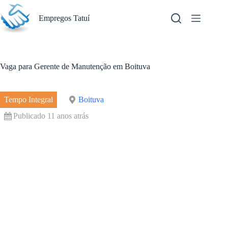
Pular
para
Empregos Tatuí
o
conteúdo
Vaga para Gerente de Manutenção em Boituva
Tempo Integral
Boituva
Publicado 11 anos atrás