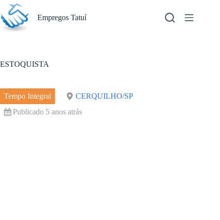
Pular
para
Empregos Tatuí
o
conteúdo
ESTOQUISTA
Tempo Integral
CERQUILHO/SP
Publicado 5 anos atrás