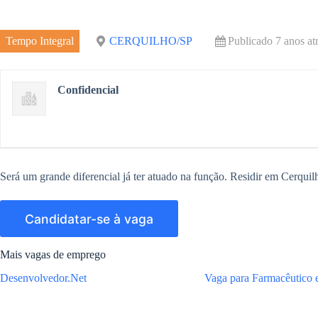
e
r
m
o
d
e
Tempo Integral
CERQUILHO/SP
Publicado 7 anos at
k
I
n
Confidencial
Será um grande diferencial já ter atuado na função. Residir em Cerquilh
Mais vagas de emprego
Desenvolvedor.Net
Vaga para Farmacêutico e