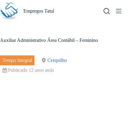
Pular
para
Empregos Tatuí
o
conteúdo
Auxiliar Administrativo Área Contábil – Feminino
Tempo Integral
Cerquilho
Publicado 12 anos atrás